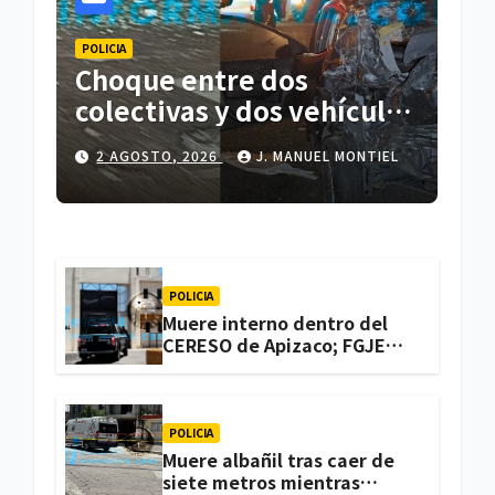
POLICIA
Choque entre dos
colectivas y dos vehículos
deja cinco personas
2 AGOSTO, 2026
J. MANUEL MONTIEL
lesionadas en Atlihuetzia
POLICIA
Muere interno dentro del
CERESO de Apizaco; FGJE
investiga el caso
POLICIA
Muere albañil tras caer de
siete metros mientras