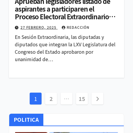
Aprueban legisladores listado de
aspirantes a participaren el
Proceso Electoral Extraordinario
2024-2025
27 FEBRERO, 2025
REDACCIÓN
En Sesión Extraordinaria, las diputadas y
diputados que integran la LXV Legislatura del
Congreso del Estado aprobaron por
unanimidad de…
Paginación
1
2
…
15
de
POLITICA
entradas