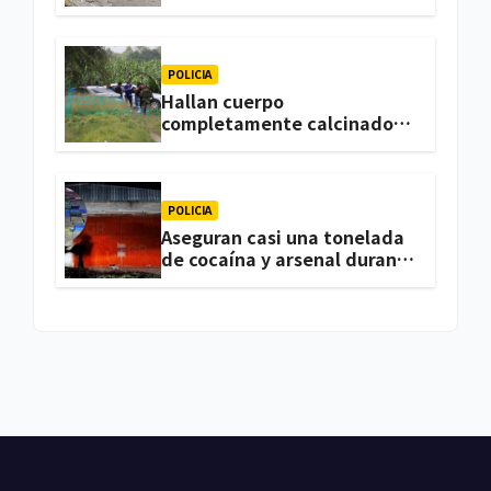
trabajaba en una vivienda
de Zacatelco
POLICIA
Hallan cuerpo
completamente calcinado
en terrenos de labor de
Huactzinco
POLICIA
Aseguran casi una tonelada
de cocaína y arsenal durante
cateo, en Ixtacuixtla