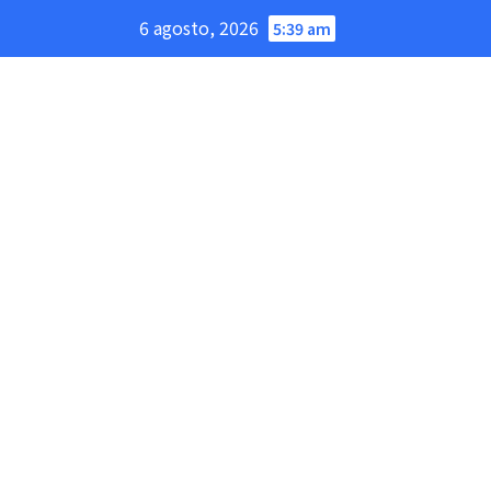
Saltar
6 agosto, 2026
5:39 am
al
contenido