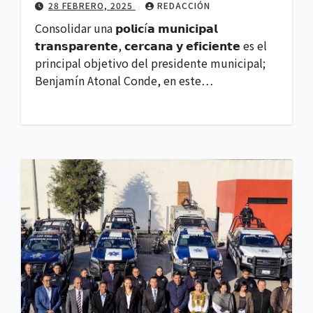
28 FEBRERO, 2025
REDACCIÓN
Consolidar una 𝗽𝗼𝗹𝗶𝗰í𝗮 𝗺𝘂𝗻𝗶𝗰𝗶𝗽𝗮𝗹
𝘁𝗿𝗮𝗻𝘀𝗽𝗮𝗿𝗲𝗻𝘁𝗲, 𝗰𝗲𝗿𝗰𝗮𝗻𝗮 𝘆 𝗲𝗳𝗶𝗰𝗶𝗲𝗻𝘁𝗲 es el
principal objetivo del presidente municipal;
Benjamín Atonal Conde, en este…