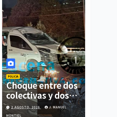
POLICIA
Choque entre dos
colectivas y dos
vehículos deja
2 AGOSTO, 2026
J. MANUEL
cinco personas
MONTIEL