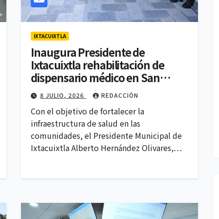
IXTACUIXTLA
Inaugura Presidente de
POLITICA
Ixtacuixtla rehabilitación de
Lilia
Ana Lilia Rivera
dispensario médico en San
Gabriel Popocatla
denuncia
8 JULIO, 2026
REDACCIÓN
as de
campaña para
Con el objetivo de fortalecer la
REDACCIÓN
4 AGOSTO, 2026
REDACCIÓN
infraestructura de salud en las
vincularla con
comunidades, el Presidente Municipal de
según
otro partido;
Ixtacuixtla Alberto Hernández Olivares,…
e IQ
reafirma su
ión
permanencia y
lealtad a Morena