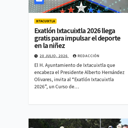
IXTACUIXTLA
Exatlón Ixtacuixtla 2026 llega
POLITICA
gratis para impulsar el deporte
Lidera Ana 
en la niñez
Rivera las
20 JULIO, 2026
REDACCIÓN
preferenci
El H. Ayuntamiento de Ixtacuixtla que
4 AGOSTO, 2026
encabeza el Presidente Alberto Hernández
Morena en
Olivares, invita al “Exatlón Ixtacuixtla
Tlaxcala, 
2026”, un Curso de…
encuesta d
Comunicac