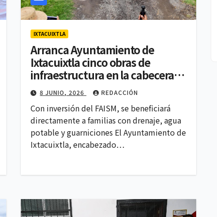
IXTACUIXTLA
Arranca Ayuntamiento de
Ixtacuixtla cinco obras de
infraestructura en la cabecera
municipal y Santa Justina
8 JUNIO, 2026
REDACCIÓN
Ecatepec
Con inversión del FAISM, se beneficiará
directamente a familias con drenaje, agua
potable y guarniciones El Ayuntamiento de
Ixtacuixtla, encabezado…