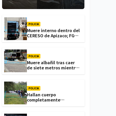
lesionadas en
Atlihuetzia
POLICIA
Muere interno dentro del
CERESO de Apizaco; FGJE
investiga el caso
POLICIA
Muere albañil tras caer
de siete metros mientras
trabajaba en una
vivienda de Zacatelco
POLICIA
Hallan cuerpo
completamente
calcinado en terrenos de
labor de Huactzinco