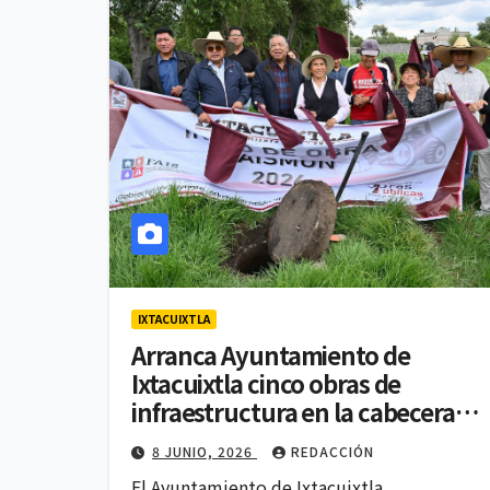
IXTACUIXTLA
Arranca Ayuntamiento de
Ixtacuixtla cinco obras de
infraestructura en la cabecera
municipal y Santa Justina
8 JUNIO, 2026
REDACCIÓN
Ecatepec
El Ayuntamiento de Ixtacuixtla,