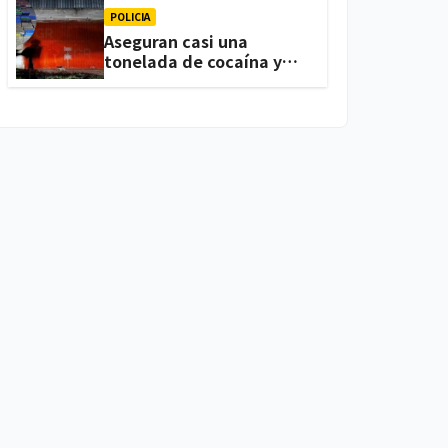
POLICIA
Aseguran casi una
tonelada de cocaína y
arsenal durante cateo,
en Ixtacuixtla