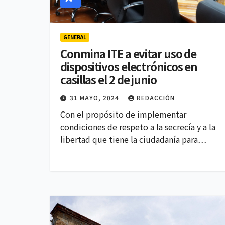
GENERAL
Conmina ITE a evitar uso de
POLITICA
dispositivos electrónicos en
Lidera Ana
casillas el 2 de junio
Rivera las
31 MAYO, 2024
REDACCIÓN
preferenc
Con el propósito de implementar
4 AGOSTO, 2026
condiciones de respeto a la secrecía y a la
Morena e
libertad que tiene la ciudadanía para…
Tlaxcala,
encuesta 
Comunica