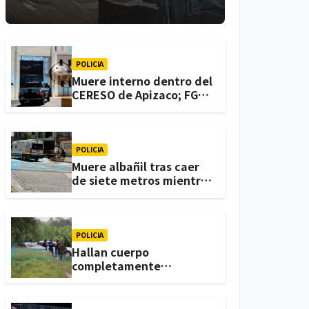
lesionadas en
Atlihuetzia
POLICIA
Muere interno dentro del
CERESO de Apizaco; FGJE
investiga el caso
POLICIA
Muere albañil tras caer
de siete metros mientras
trabajaba en una
vivienda de Zacatelco
POLICIA
Hallan cuerpo
completamente
calcinado en terrenos de
labor de Huactzinco