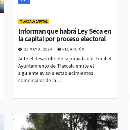
TLAXCALA CAPITAL
Informan que habrá Ley Seca en
POLITICA
la capital por proceso electoral
 Lilia
Ana Lilia Rivera
31 MAYO, 2024
REDACCIÓN
denuncia
Ante el desarrollo de la jornada electoral el
ias de
campaña para
Ayuntamiento de Tlaxcala emite el
REDACCIÓN
4 AGOSTO, 2026
REDACCIÓN
siguiente aviso a establecimientos
n
vincularla con
comerciales de la…
 según
otro partido;
de IQ
reafirma su
ción
permanencia y
lealtad a Morena