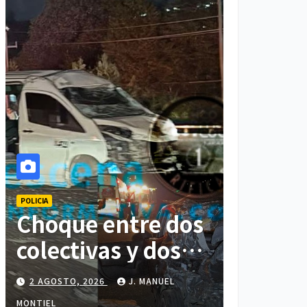
POLICIA
Choque entre dos
colectivas y dos
vehículos deja
2 AGOSTO, 2026
J. MANUEL
cinco personas
MONTIEL