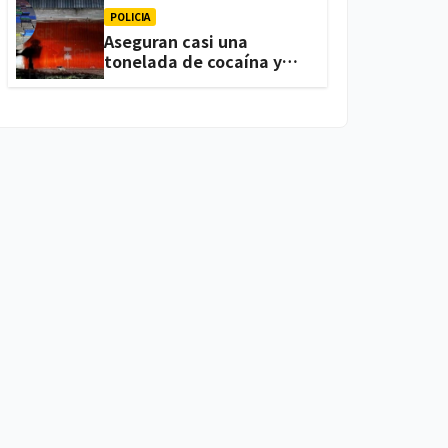
POLICIA
Aseguran casi una
tonelada de cocaína y
arsenal durante cateo,
en Ixtacuixtla