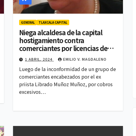
GENERAL
TLAXCALA CAPITAL
Niega alcaldesa de la capital
POLITICA
hostigamiento contra
Lidera Ana Lilia
comerciantes por licencias de
funcionamiento
Rivera las
1 ABRIL, 2024
EMILIO V. MAGDALENO
preferencias de
Luego de la inconformidad de un grupo de
4 AGOSTO, 2026
REDACCIÓN
comerciantes encabezados por el ex
Morena en
priista Librado Muñoz Muñoz, por cobros
Tlaxcala, según
excesivos…
encuesta de IQ
Comunicación