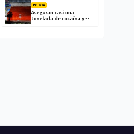
POLICIA
Aseguran casi una
tonelada de cocaína y
arsenal durante cateo,
en Ixtacuixtla