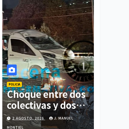
POLICIA
Choque entre dos
colectivas y dos
vehículos deja
2 AGOSTO, 2026
J. MANUEL
cinco personas
MONTIEL