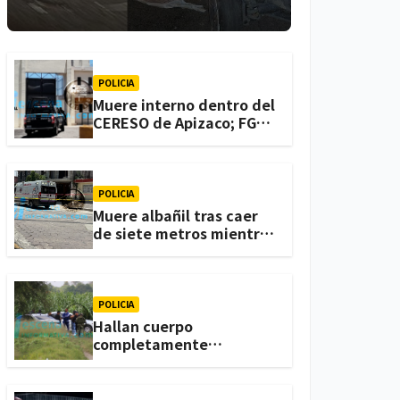
lesionadas en
Atlihuetzia
POLICIA
Muere interno dentro del
CERESO de Apizaco; FGJE
investiga el caso
POLICIA
Muere albañil tras caer
de siete metros mientras
trabajaba en una
vivienda de Zacatelco
POLICIA
Hallan cuerpo
completamente
calcinado en terrenos de
labor de Huactzinco