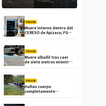
lesionadas en
Atlihuetzia
POLICIA
Muere interno dentro del
CERESO de Apizaco; FGJE
investiga el caso
POLICIA
Muere albañil tras caer
de siete metros mientras
trabajaba en una
vivienda de Zacatelco
POLICIA
Hallan cuerpo
completamente
calcinado en terrenos de
labor de Huactzinco