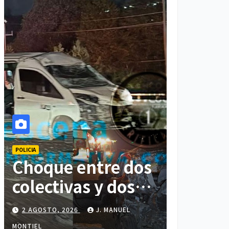
POLICIA
Choque entre dos
colectivas y dos
vehículos deja
2 AGOSTO, 2026
J. MANUEL
cinco personas
MONTIEL