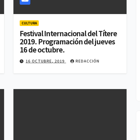
CULTURA
Festival Internacional del Títere
POLITICA
2019. Programación del jueves
Lidera Ana Lilia
16 de octubre.
Rivera las
16 OCTUBRE, 2019
REDACCIÓN
preferencias de
4 AGOSTO, 2026
REDACCIÓN
Morena en
Tlaxcala, según
encuesta de IQ
Comunicación