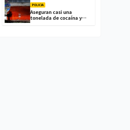
POLICIA
Aseguran casi una
tonelada de cocaína y
arsenal durante cateo,
en Ixtacuixtla