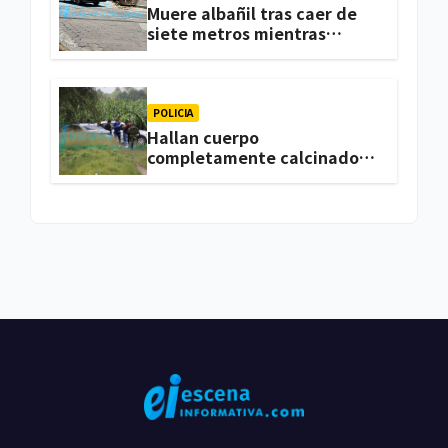
Muere albañil tras caer de
siete metros mientras
trabajaba en una vivienda
de Zacatelco
POLICIA
Hallan cuerpo
completamente calcinado
en terrenos de labor de
Huactzinco