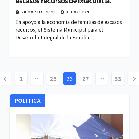
escasos recursos de Ixtacuixtla.
20 MARZO, 2020
REDACCIÓN
En apoyo a la economía de familias de escasos
recursos, el Sistema Municipal para el
Desarrollo Integral de la Familia…
Paginación
1
…
25
26
27
…
33
de
POLITICA
entradas