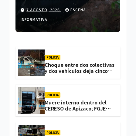
en Españita
7 AGOSTO, 2026
ESCENA
INFORMATIVA
POLICIA
Choque entre dos colectivas
y dos vehículos deja cinco
personas lesionadas en
Atlihuetzia
POLICIA
Muere interno dentro del
CERESO de Apizaco; FGJE
investiga el caso
POLICIA