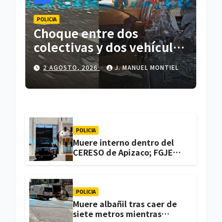
POLICIA
Choque entre dos
colectivas y dos vehículos
deja cinco personas
2 AGOSTO, 2026
J. MANUEL MONTIEL
lesionadas en Atlihuetzia
POLICIA
Muere interno dentro del
CERESO de Apizaco; FGJE
investiga el caso
POLICIA
Muere albañil tras caer de
siete metros mientras