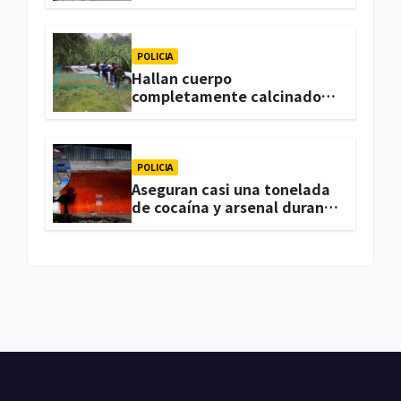
trabajaba en una vivienda
de Zacatelco
POLICIA
Hallan cuerpo
completamente calcinado
en terrenos de labor de
Huactzinco
POLICIA
Aseguran casi una tonelada
de cocaína y arsenal durante
cateo, en Ixtacuixtla