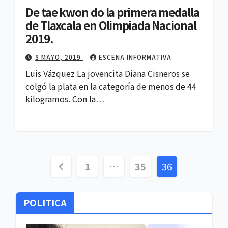
De tae kwon do la primera medalla
de Tlaxcala en Olimpiada Nacional
2019.
5 MAYO, 2019
ESCENA INFORMATIVA
Luis Vázquez La jovencita Diana Cisneros se
colgó la plata en la categoría de menos de 44
kilogramos. Con la…
Paginación
1
…
35
36
de
POLITICA
entradas