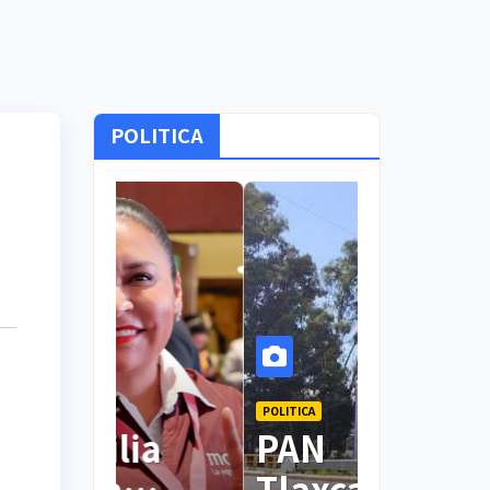
POLITICA
POLITICA
POLITICA
Lidera Ana
Ana Lil
Lilia Rivera
Rivera