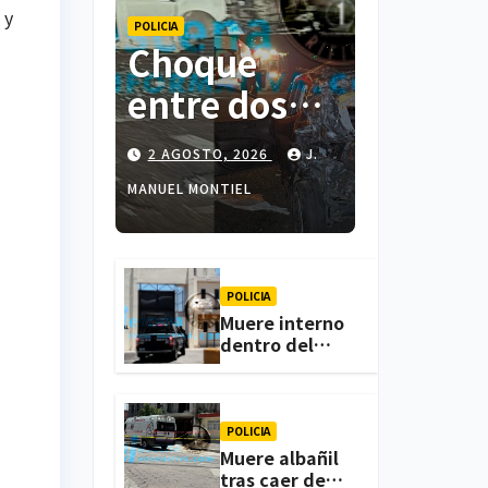
 y
POLICIA
Choque
entre dos
colectivas y
2 AGOSTO, 2026
J.
dos
MANUEL MONTIEL
vehículos
deja cinco
personas
POLICIA
Muere interno
lesionadas
dentro del
CERESO de
en
Apizaco; FGJE
investiga el
Atlihuetzia
caso
POLICIA
Muere albañil
tras caer de