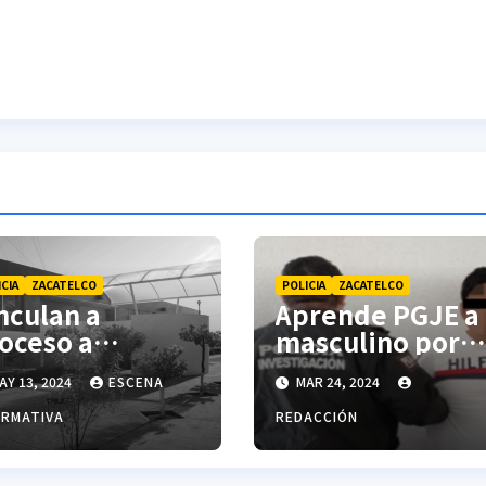
CIA
ZACATELCO
POLICIA
ZACATELCO
nculan a
Aprende PGJE a
oceso a
masculino por
sculino por
trata de person
AY 13, 2024
ESCENA
MAR 24, 2024
bo calificado:
GJE
ORMATIVA
REDACCIÓN