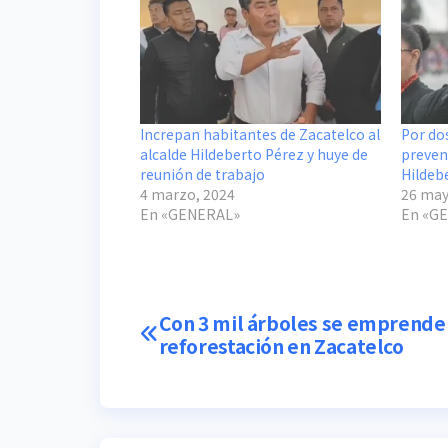
Increpan habitantes de Zacatelco al
Por do
alcalde Hildeberto Pérez y huye de
prevent
reunión de trabajo
Hildeb
4 marzo, 2024
26 may
En «GENERAL»
En «G
Navegación
Con 3 mil árboles se emprende
reforestación en Zacatelco
de
entradas