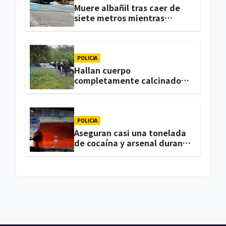
Muere albañil tras caer de
siete metros mientras
trabajaba en una vivienda
de Zacatelco
POLICIA
Hallan cuerpo
completamente calcinado
en terrenos de labor de
Huactzinco
POLICIA
Aseguran casi una tonelada
de cocaína y arsenal durante
cateo, en Ixtacuixtla