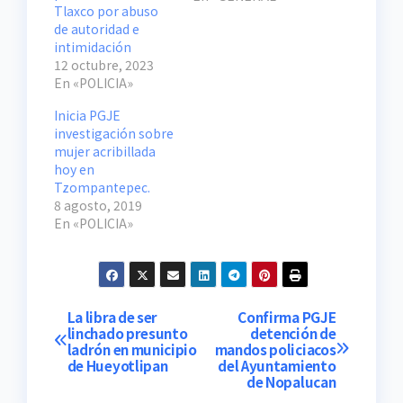
Tlaxco por abuso
de autoridad e
intimidación
12 octubre, 2023
En «POLICIA»
Inicia PGJE
investigación sobre
mujer acribillada
hoy en
Tzompantepec.
8 agosto, 2019
En «POLICIA»
Navegación
La libra de ser
Confirma PGJE
linchado presunto
detención de
ladrón en municipio
mandos policiacos
de
de Hueyotlipan
del Ayuntamiento
de Nopalucan
entradas