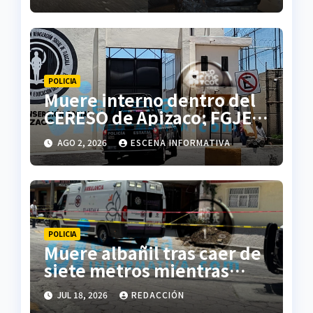
POLICIA
Muere interno dentro del
CERESO de Apizaco; FGJE
investiga el caso
AGO 2, 2026
ESCENA INFORMATIVA
POLICIA
Muere albañil tras caer de
siete metros mientras
trabajaba en una vivienda
JUL 18, 2026
REDACCIÓN
de Zacatelco