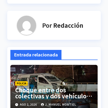
Por
Redacción
Entrada relacionada
POLICIA
Choque entre dos
colectivas y dos vehículos
deja cinco personas
AGO 2, 2026
J. MANUEL MONTIEL
lesionadas en Atlihuetzia