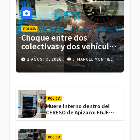
POLICIA
Choque entre dos
colectivas y dos vehículos
deja cinco personas
2 AGOSTO, 2026
J. MANUEL MONTIEL
lesionadas en Atlihuetzia
POLICIA
Muere interno dentro del
CERESO de Apizaco; FGJE
investiga el caso
POLICIA