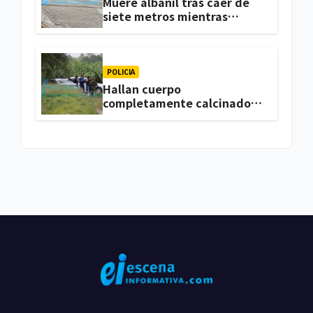
Muere albañil tras caer de
siete metros mientras
trabajaba en una vivienda
de Zacatelco
POLICIA
Hallan cuerpo
completamente calcinado
en terrenos de labor de
Huactzinco