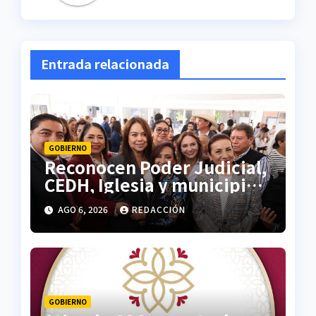
Entrada relacionada
GOBIERNO
Reconocen Poder Judicial,
CEDH, Iglesia y municipios
liderazgo de Lorena
AGO 6, 2026
REDACCIÓN
Cuéllar en materia de
seguridad
GOBIERNO