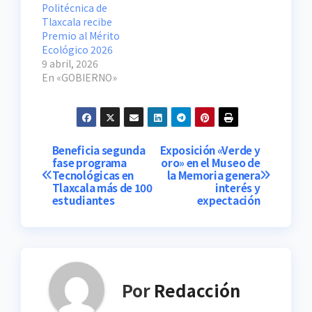
Politécnica de
Tlaxcala recibe
Premio al Mérito
Ecológico 2026
9 abril, 2026
En «GOBIERNO»
Navegación
Beneficia segunda
Exposición «Verde y
fase programa
oro» en el Museo de
Tecnológicas en
la Memoria genera
de
Tlaxcala más de 100
interés y
estudiantes
expectación
entradas
Por
Redacción