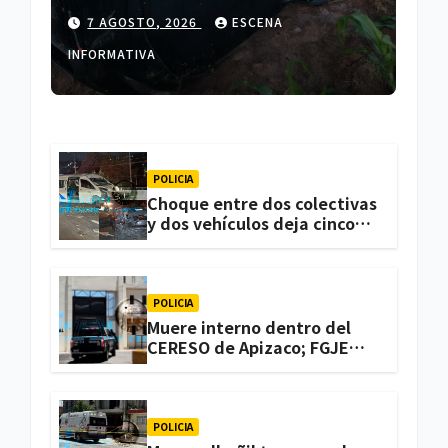
en Españita
7 AGOSTO, 2026
ESCENA
INFORMATIVA
POLICIA
Choque entre dos colectivas
y dos vehículos deja cinco
personas lesionadas en
Atlihuetzia
POLICIA
Muere interno dentro del
CERESO de Apizaco; FGJE
investiga el caso
POLICIA