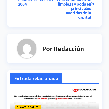
de
2004
limpieza y poda en
principales
entradas
avenidas de la
capital
Por
Redacción
Entrada relacionada
TLAXCALA CAPITAL