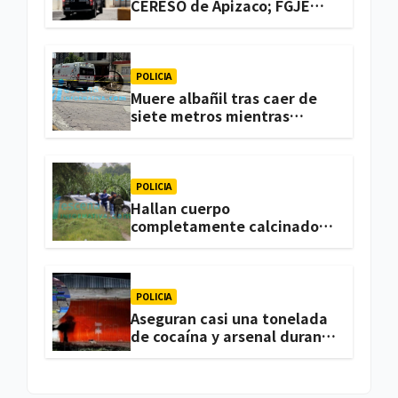
CERESO de Apizaco; FGJE
investiga el caso
POLICIA
Muere albañil tras caer de
siete metros mientras
trabajaba en una vivienda
de Zacatelco
POLICIA
Hallan cuerpo
completamente calcinado
en terrenos de labor de
Huactzinco
POLICIA
Aseguran casi una tonelada
de cocaína y arsenal durante
cateo, en Ixtacuixtla