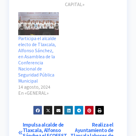
CAPITAL»
Participa el alcalde
electo de Tlaxcala,
Alfonso Sánchez,
en Asamblea de la
Conferencia
Nacional de
Seguridad Pública
Municipal
14 agosto, 2024
En «GENERAL»
Navegación
Impulsa alcalde de
Realiza el
Tlaxcala, Alfonso
Ayuntamiento de
Sánchez el ECOFEST
Tlaxcala labores de