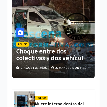
POLICIA
Choque entre dos
colectivas y dos vehículos
deja cinco personas
2 AGOSTO, 2026
J. MANUEL MONTIEL
lesionadas en Atlihuetzia
POLICIA
Muere interno dentro del