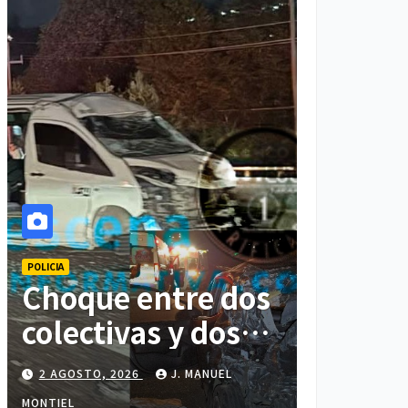
POLICIA
Choque entre dos
colectivas y dos
vehículos deja
2 AGOSTO, 2026
J. MANUEL
cinco personas
MONTIEL