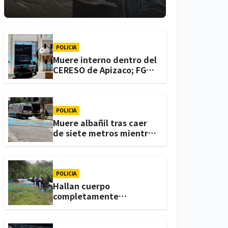
lesionadas en
Atlihuetzia
POLICIA
Muere interno dentro del
CERESO de Apizaco; FGJE
investiga el caso
POLICIA
Muere albañil tras caer
de siete metros mientras
trabajaba en una
vivienda de Zacatelco
POLICIA
Hallan cuerpo
completamente
calcinado en terrenos de
labor de Huactzinco