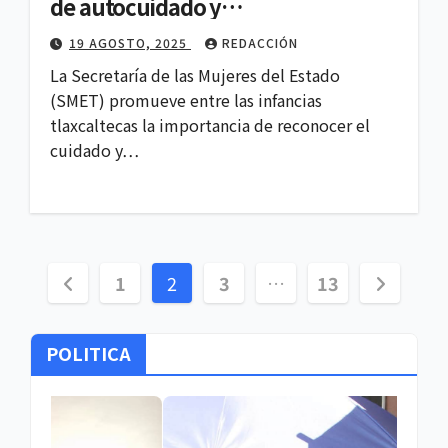
de autocuidado y
corresponsabilidad
19 AGOSTO, 2025
REDACCIÓN
La Secretaría de las Mujeres del Estado
(SMET) promueve entre las infancias
tlaxcaltecas la importancia de reconocer el
cuidado y…
Paginación
1
2
3
…
13
de
POLITICA
entradas