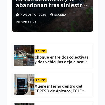
abandonan tras siniestro
en Españita
7 AGOSTO, 2026
ESCENA
INFORMATIVA
POLICIA
Choque entre dos colectivas
y dos vehículos deja cinco
personas lesionadas en
Atlihuetzia
POLICIA
Muere interno dentro del
CERESO de Apizaco; FGJE
investiga el caso