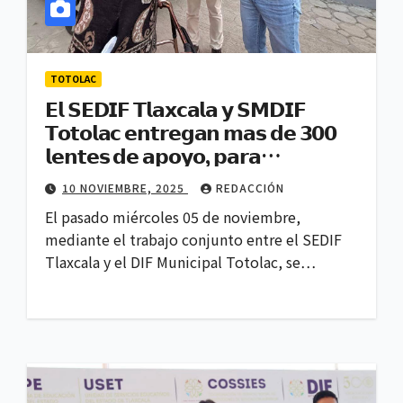
TOTOLAC
𝗘𝗹 𝗦𝗘𝗗𝗜𝗙 𝗧𝗹𝗮𝘅𝗰𝗮𝗹𝗮 𝘆 𝗦𝗠𝗗𝗜𝗙
𝗧𝗼𝘁𝗼𝗹𝗮𝗰 𝗲𝗻𝘁𝗿𝗲𝗴𝗮𝗻 𝗺𝗮𝘀 𝗱𝗲 𝟯𝟬𝟬
𝗹𝗲𝗻𝘁𝗲𝘀 𝗱𝗲 𝗮𝗽𝗼𝘆𝗼, 𝗽𝗮𝗿𝗮
𝗽𝗲𝗿𝘀𝗼𝗻𝗮𝘀 𝗱𝗲𝗹 𝗠𝘂𝗻𝗶𝗰𝗶𝗽𝗶𝗼 𝘆 𝗱𝗲 𝗹𝗮
10 NOVIEMBRE, 2025
REDACCIÓN
𝗘𝗻𝘁𝗶𝗱𝗮𝗱
El pasado miércoles 05 de noviembre,
mediante el trabajo conjunto entre el SEDIF
Tlaxcala y el DIF Municipal Totolac, se…