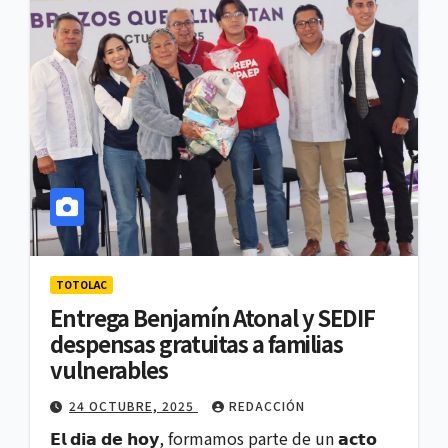
TOTOLAC
Entrega Benjamín Atonal y SEDIF
despensas gratuitas a familias
vulnerables
24 OCTUBRE, 2025
REDACCIÓN
𝗘𝗹 𝗱𝗶𝗮 𝗱𝗲 𝗵𝗼𝘆, formamos parte de un 𝗮𝗰𝘁𝗼