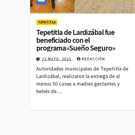
TEPETITLA
Tepetitla de Lardizábal fue
POLITICA
beneficiado con el
Lidera Ana 
programa»Sueño Seguro»
Rivera las
23 MAYO, 2025
REDACCIÓN
preferenci
Autoridades municipales de Tepetitla de
4 AGOSTO, 2026
Lardizábal, realizaron la entrega de al
Morena en
menos 50 cunas a madres gestantes y
Tlaxcala, 
bebés de…
encuesta d
Comunicac