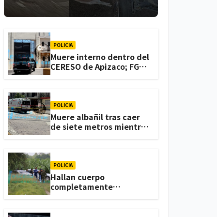
lesionadas en
Atlihuetzia
POLICIA
Muere interno dentro del
CERESO de Apizaco; FGJE
investiga el caso
POLICIA
Muere albañil tras caer
de siete metros mientras
trabajaba en una
vivienda de Zacatelco
POLICIA
Hallan cuerpo
completamente
calcinado en terrenos de
labor de Huactzinco