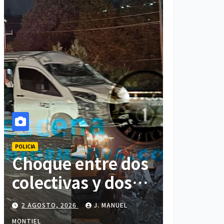
POLICIA
Choque entre dos
colectivas y dos
vehículos deja
2 AGOSTO, 2026
J. MANUEL
cinco personas
MONTIEL