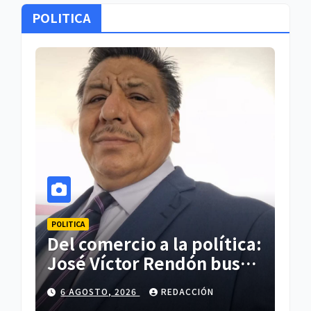
POLITICA
POLITICA
POLI
el
Del comercio a la política:
PA
José Víctor Rendón busca
30
un cambio para
do
6 AGOSTO, 2026
REDACCIÓN
5
er
Zitlaltepec
re