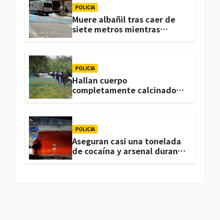
POLICIA
Muere albañil tras caer de
siete metros mientras
trabajaba en una vivienda
de Zacatelco
POLICIA
Hallan cuerpo
completamente calcinado
en terrenos de labor de
Huactzinco
POLICIA
Aseguran casi una tonelada
de cocaína y arsenal durante
cateo, en Ixtacuixtla