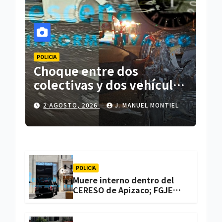
POLICIA
Choque entre dos
colectivas y dos vehículos
deja cinco personas
2 AGOSTO, 2026
J. MANUEL MONTIEL
lesionadas en Atlihuetzia
POLICIA
Muere interno dentro del
CERESO de Apizaco; FGJE
investiga el caso