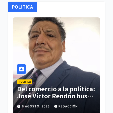
POLITICA
POLITICA
POLI
el
Del comercio a la política:
PA
José Víctor Rendón busca
30
un cambio para
do
6 AGOSTO, 2026
REDACCIÓN
5
er
Zitlaltepec
re