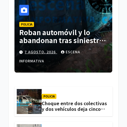
POLICIA
Roban automóvil y lo
abandonan tras siniestro
en Españita
7 AGOSTO, 2026
ESCENA
INFORMATIVA
POLICIA
Choque entre dos colectivas
y dos vehículos deja cinco
personas lesionadas en
Atlihuetzia