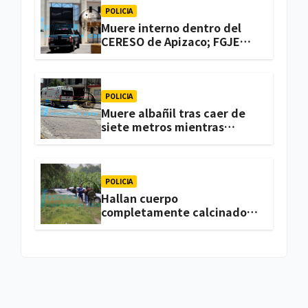
POLICIA
Muere interno dentro del
CERESO de Apizaco; FGJE
investiga el caso
POLICIA
Muere albañil tras caer de
siete metros mientras
trabajaba en una vivienda
de Zacatelco
POLICIA
Hallan cuerpo
completamente calcinado
en terrenos de labor de
Huactzinco