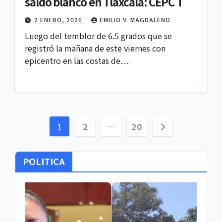
saldo blanco en Tlaxcala: CEPC T
2 ENERO, 2026
EMILIO V. MAGDALENO
Luego del temblor de 6.5 grados que se
registró la mañana de este viernes con
epicentro en las costas de…
Paginación
1
2
…
20
de
POLITICA
entradas