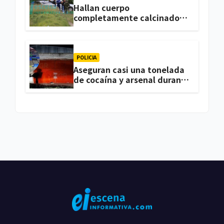
Hallan cuerpo
completamente calcinado
en terrenos de labor de
Huactzinco
POLICIA
Aseguran casi una tonelada
de cocaína y arsenal durante
cateo, en Ixtacuixtla