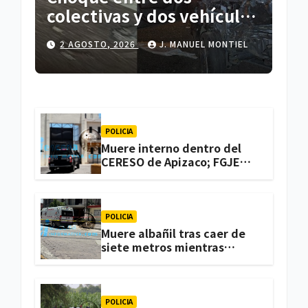
colectivas y dos vehículos
deja cinco personas
2 AGOSTO, 2026
J. MANUEL MONTIEL
lesionadas en Atlihuetzia
POLICIA
Muere interno dentro del
CERESO de Apizaco; FGJE
investiga el caso
POLICIA
Muere albañil tras caer de
siete metros mientras
trabajaba en una vivienda
de Zacatelco
POLICIA