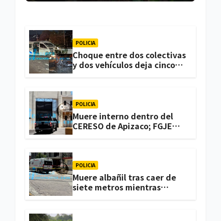
POLICIA
Choque entre dos colectivas
y dos vehículos deja cinco
personas lesionadas en
Atlihuetzia
POLICIA
Muere interno dentro del
CERESO de Apizaco; FGJE
investiga el caso
POLICIA
Muere albañil tras caer de
siete metros mientras
trabajaba en una vivienda
de Zacatelco