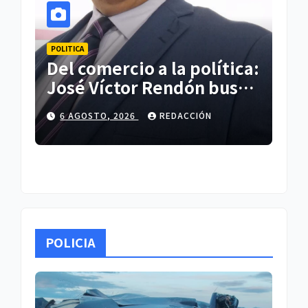
POLITICA
POLI
el
Del comercio a la política:
PA
José Víctor Rendón busca
30
un cambio para
do
6 AGOSTO, 2026
REDACCIÓN
5
er
Zitlaltepec
re
es
ci
POLICIA