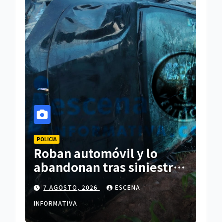
POLICIA
Roban automóvil y lo
abandonan tras siniestro
en Españita
7 AGOSTO, 2026
ESCENA
INFORMATIVA