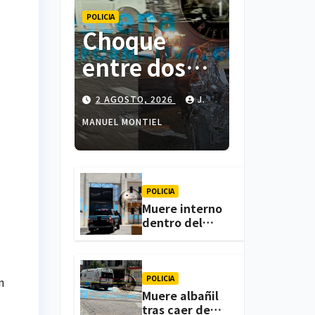
POLICIA
Choque
entre dos
colectivas y
2 AGOSTO, 2026
J.
dos
MANUEL MONTIEL
vehículos
deja cinco
personas
POLICIA
Muere interno
lesionadas
dentro del
CERESO de
en
Apizaco; FGJE
investiga el
Atlihuetzia
caso
POLICIA
n
Muere albañil
tras caer de