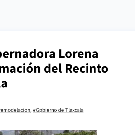
bernadora Lorena
rmación del Recinto
la
 remodelacion
,
#Gpbierno de Tlaxcala