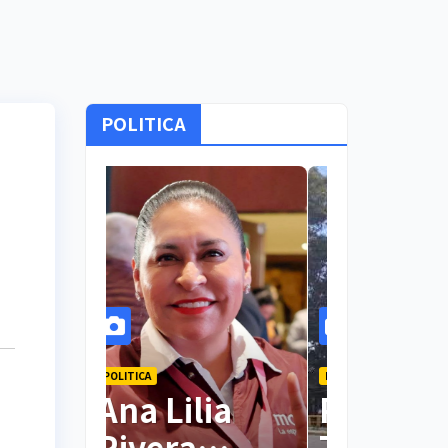
POLITICA
POLITICA
POLITICA
Lidera Ana
Ana Lil
Lilia Rivera
Rivera