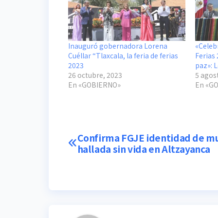
Inauguró gobernadora Lorena
«Celeb
Cuéllar “Tlaxcala, la feria de ferias
Ferias 
2023
paz»: 
26 octubre, 2023
5 agos
En «GOBIERNO»
En «G
Navegación
Confirma FGJE identidad de m
hallada sin vida en Altzayanca
de
entradas