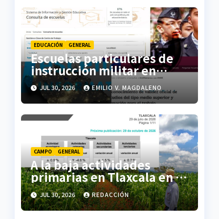
EDUCACIÓN
GENERAL
Escuelas particulares de
instrucción militar en
Tlaxcala, entre la opacidad
JUL 30, 2026
EMILIO V. MAGDALENO
y las irregularidades
CAMPO
GENERAL
A la baja actividades
primarias en Tlaxcala en el
primer trimestre 2026.
JUL 30, 2026
REDACCIÓN
INEGI