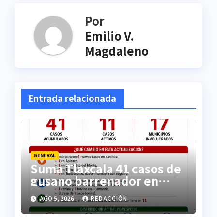
Por
Emilio V.
Magdaleno
Entrada relacionada
GENERAL
Suma Tlaxcala 41 casos de
gusano barrenador en
animales; es segundo
AGO 5, 2026
REDACCIÓN
lugar nacional