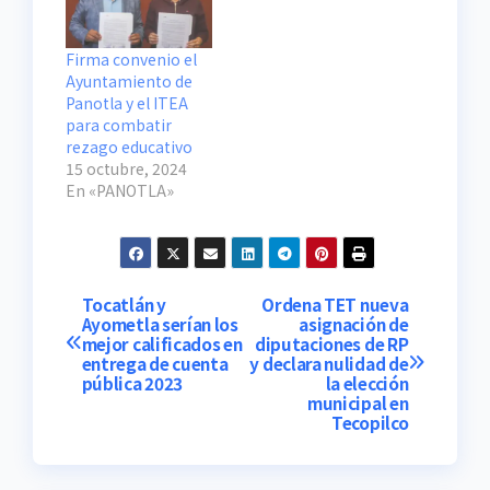
Firma convenio el
Ayuntamiento de
Panotla y el ITEA
para combatir
rezago educativo
15 octubre, 2024
En «PANOTLA»
Navegación
Tocatlán y
Ordena TET nueva
Ayometla serían los
asignación de
mejor calificados en
diputaciones de RP
de
entrega de cuenta
y declara nulidad de
pública 2023
la elección
entradas
municipal en
Tecopilco