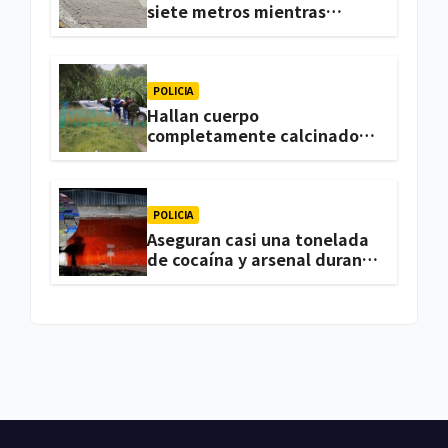
siete metros mientras
trabajaba en una vivienda
de Zacatelco
POLICIA
Hallan cuerpo
completamente calcinado
en terrenos de labor de
Huactzinco
POLICIA
Aseguran casi una tonelada
de cocaína y arsenal durante
cateo, en Ixtacuixtla