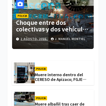
POLICIA
Choque entre dos
colectivas y dos vehículos
deja cinco personas
2 AGOSTO, 2026
J. MANUEL MONTIEL
lesionadas en Atlihuetzia
POLICIA
Muere interno dentro del
CERESO de Apizaco; FGJE
investiga el caso
POLICIA
Muere albañil tras caer de