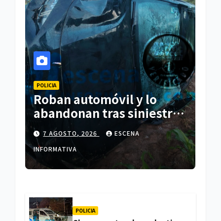
POLICIA
Roban automóvil y lo
abandonan tras siniestro
en Españita
7 AGOSTO, 2026
ESCENA
INFORMATIVA
POLICIA