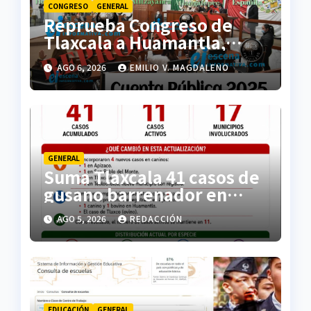
CONGRESO
GENERAL
Reprueba Congreso de
Tlaxcala a Huamantla,
Lázaro Cárdenas,
AGO 6, 2026
EMILIO V. MAGDALENO
Atltzayanca, Españita y
Atlangatepec
GENERAL
Suma Tlaxcala 41 casos de
gusano barrenador en
animales; es segundo
AGO 5, 2026
REDACCIÓN
lugar nacional
EDUCACIÓN
GENERAL