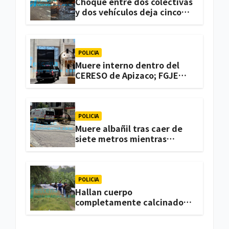
Choque entre dos colectivas
y dos vehículos deja cinco
personas lesionadas en
Atlihuetzia
POLICIA
Muere interno dentro del
CERESO de Apizaco; FGJE
investiga el caso
POLICIA
Muere albañil tras caer de
siete metros mientras
trabajaba en una vivienda
de Zacatelco
POLICIA
Hallan cuerpo
completamente calcinado
en terrenos de labor de
Huactzinco