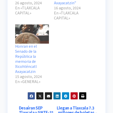
26 agosto, 2024
Axayacatzin”
En «TLAXCALA
16 agosto, 2024
CAPITAL»
En «TLAXCALA
CAPITAL»
Honran en el
Senado de la
República la
memoria de
Xicohténcatl
Axayacatzin
15 agosto, 2024
En «GENERAL»
Navegación
Desaíran SEP
Llegan a Tlaxcala 7.3
Tlaxcala y SNTE-31
millones de boletas