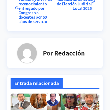
reconocimiento
de Elección Judicial
de
entregado por
Local 2025
Congreso a
entradas
docentes por 50
años de servicio
Por
Redacción
Entrada relacionada