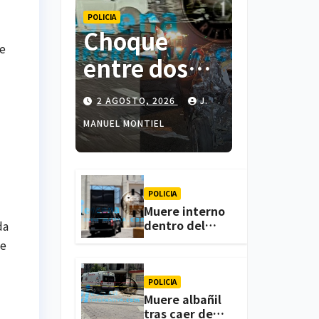
POLICIA
Choque
de
entre dos
colectivas y
2 AGOSTO, 2026
J.
dos
MANUEL MONTIEL
vehículos
deja cinco
personas
POLICIA
Muere interno
lesionadas
dentro del
da
CERESO de
me
en
Apizaco; FGJE
investiga el
Atlihuetzia
caso
POLICIA
Muere albañil
tras caer de