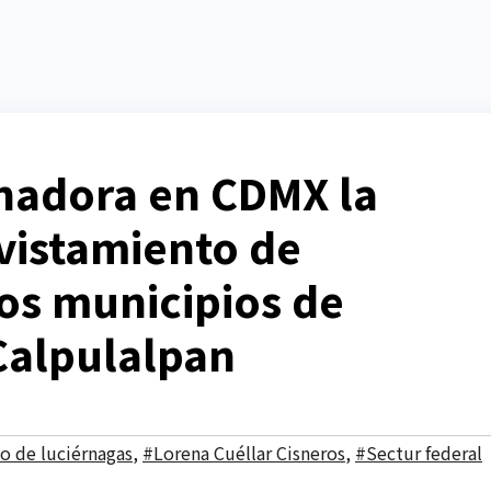
nadora en CDMX la
vistamiento de
los municipios de
Calpulalpan
POLITICA
POLITICA
Lidera Ana
Ana Li
o de luciérnagas
,
#Lorena Cuéllar Cisneros
,
#Sectur federal
Lilia Rivera
River