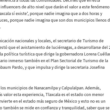
eneficia a todas las comunidades. Decirles que en esta
nfluencers de alto nivel que darán el valor a este fenómeno
xcala sí existe’, porque nadie imagina que a dos horas y
ces, porque nadie imagina que son dos municipios llenos 
.
ación nacionales y locales, el secretario de Turismo de
stó que el avistamiento de luciérnagas, a desarrollarse del 
la política turística que dirige la gobernadora Lorena Cuélla
ario inmerso también en el Plan Sectorial de Turismo de la
baum Pardo, y que impulsa y dirige la secretaria Josefina
los municipios de Nanacamilpa y Calpulalpan. Además,
valor esta experiencia, Tlaxcala es el estado con menor
convierte en el estado más seguro de México y esto no es un
 también se mide en confianza y tranquilidad, saber que se