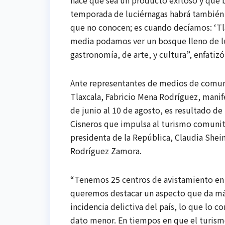
hace que sea un producto exitoso y que b
temporada de luciérnagas habrá también i
que no conocen; es cuando decíamos: ‘Tla
media podamos ver un bosque lleno de lu
gastronomía, de arte, y cultura”, enfatizó
Ante representantes de medios de comunic
Tlaxcala, Fabricio Mena Rodríguez, manife
de junio al 10 de agosto, es resultado de 
Cisneros que impulsa al turismo comunit
presidenta de la República, Claudia Shein
Rodríguez Zamora.
“Tenemos 25 centros de avistamiento en 
queremos destacar un aspecto que da más 
incidencia delictiva del país, lo que lo 
dato menor. En tiempos en que el turismo