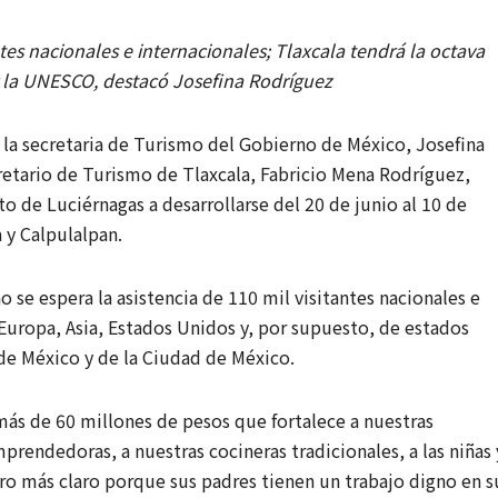
las
denun
ntes nacionales e internacionales; Tlaxcala tendrá la octava
4 AGOSTO, 2026
4 AGOSTO
preferencias
camp
 la UNESCO, destacó Josefina Rodríguez
REDACCIÓN
REDACCIÓN
de Morena
para
 la secretaria de Turismo del Gobierno de México, Josefina
en Tlaxcala,
vincu
tario de Turismo de Tlaxcala, Fabricio Mena Rodríguez,
según
con o
 de Luciérnagas a desarrollarse del 20 de junio al 10 de
 y Calpulalpan.
encuesta de
parti
IQ
reafi
 se espera la asistencia de 110 mil visitantes nacionales e
Comunicaci
perm
Europa, Asia, Estados Unidos y, por supuesto, de estados
de México y de la Ciudad de México.
ón
a y le
More
s de 60 millones de pesos que fortalece a nuestras
rendedoras, a nuestras cocineras tradicionales, a las niñas 
uro más claro porque sus padres tienen un trabajo digno en s