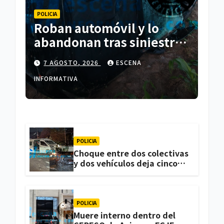
POLICIA
Roban automóvil y lo
abandonan tras siniestro
en Españita
7 AGOSTO, 2026
ESCENA
INFORMATIVA
POLICIA
Choque entre dos colectivas
y dos vehículos deja cinco
personas lesionadas en
Atlihuetzia
POLICIA
Muere interno dentro del