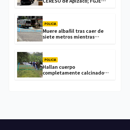
CERESO de Apizaco; FGJE
investiga el caso
POLICIA
Muere albañil tras caer de
siete metros mientras
trabajaba en una vivienda
de Zacatelco
POLICIA
Hallan cuerpo
completamente calcinado
en terrenos de labor de
Huactzinco