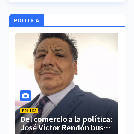
POLITICA
POLITICA
lítica:
PAN Tlaxcala supera las
 busca
300 mil visitas