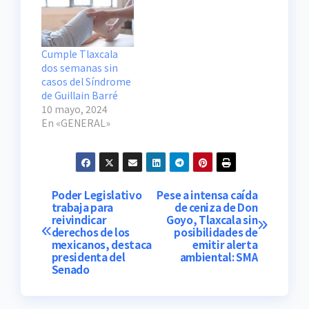
Cumple Tlaxcala
dos semanas sin
casos del Síndrome
de Guillain Barré
10 mayo, 2024
En «GENERAL»
Navegación
Poder Legislativo
Pese a intensa caída
trabaja para
de ceniza de Don
reivindicar
Goyo, Tlaxcala sin
de
derechos de los
posibilidades de
mexicanos, destaca
emitir alerta
entradas
presidenta del
ambiental: SMA
Senado