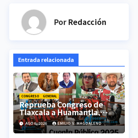
Por
Redacción
Entrada relacionada
CONGRESO
GENERAL
Reprueba Congreso de
Tlaxcala a Huamantla,
Lázaro Cárdenas,
AGO 6, 2026
EMILIO V. MAGDALENO
Atltzayanca, Españita y
Atlangatepec