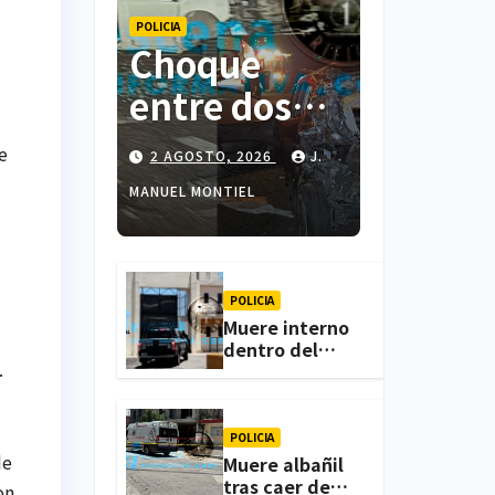
POLICIA
Choque
entre dos
colectivas y
e
2 AGOSTO, 2026
J.
dos
MANUEL MONTIEL
vehículos
deja cinco
personas
POLICIA
Muere interno
lesionadas
dentro del
.
CERESO de
en
Apizaco; FGJE
investiga el
Atlihuetzia
caso
POLICIA
de
Muere albañil
tras caer de
on