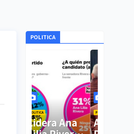
POLITICA
POLITICA
POLITICA
Lidera Ana
Ana Lil
Lilia Rivera
Rivera