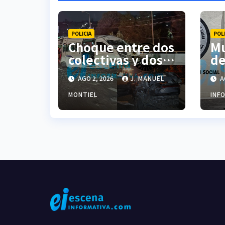
POLICIA
POLI
Choque entre dos
Mu
colectivas y dos
de
vehículos deja
CE
AGO 2, 2026
J. MANUEL
A
cinco personas
Ap
lesionadas en
in
MONTIEL
INF
Atlihuetzia