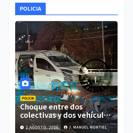
POLICIA
POLICIA
Choque entre dos
colectivas y dos vehículos
deja cinco personas
2 AGOSTO, 2026
J. MANUEL MONTIEL
lesionadas en Atlihuetzia