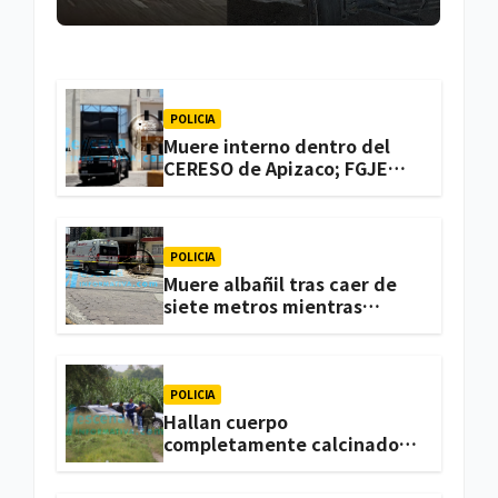
POLICIA
Muere interno dentro del
CERESO de Apizaco; FGJE
investiga el caso
POLICIA
Muere albañil tras caer de
siete metros mientras
trabajaba en una vivienda
de Zacatelco
POLICIA
Hallan cuerpo
completamente calcinado
en terrenos de labor de
Huactzinco