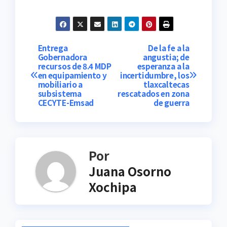
Navegación
Entrega
De la fe a la
Gobernadora
angustia; de
recursos de 8.4 MDP
esperanza a la
de
en equipamiento y
incertidumbre, los
mobiliario a
tlaxcaltecas
entradas
subsistema
rescatados en zona
CECYTE-Emsad
de guerra
Por
Juana Osorno
Xochipa