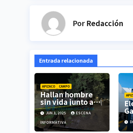
Por
Redacción
Entrada relacionada
APIZACO
CAMPO
Hallan hombre
API
sin vida junto a
El
las vías del tren
Ga
JUN 3, 2025
ESCENA
en Apizaco; se
Se
presume paro
DI
INFORMATIVA
de
cardíaco
h