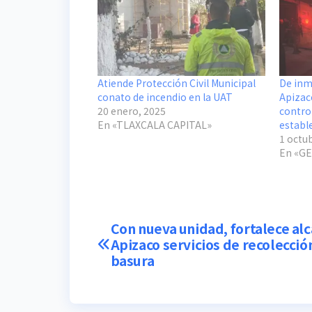
Atiende Protección Civil Municipal
De inm
conato de incendio en la UAT
Apizac
20 enero, 2025
contro
En «TLAXCALA CAPITAL»
establ
1 octu
En «G
Navegación
Con nueva unidad, fortalece al
Apizaco servicios de recolecció
de
basura
entradas