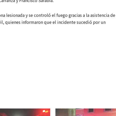
arranza y Francisco Sarabia.
eliminar e
7 AGOSTO, 2026
 lesionada y se controló el fuego gracias a la asistencia de
ISR al
REDACCIÓN
l, quienes informaron que el incidente sucedió por un
aguinaldo
a salarios
menores 
12 mil pe
para
fortalecer
economía
familiar