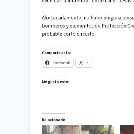
Avenida Cuauhtémoc, entre calles Jesús C
Afortunadamente, no hubo ninguna persona
bomberos y elementos de Protección Civi
probable corto circuito.
Comparte esto:
Facebook
X
Me gusta esto:
Relacionado