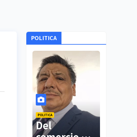
POLITICA
POLITICA
POLITICA
Del
PAN
comercio a
Tlaxcala