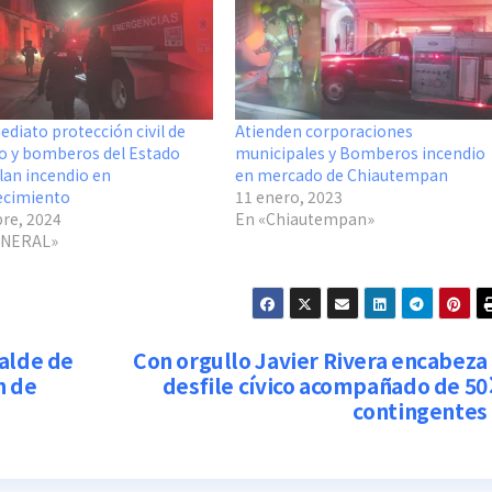
ediato protección civil de
Atienden corporaciones
o y bomberos del Estado
municipales y Bomberos incendio
lan incendio en
en mercado de Chiautempan
ecimiento
11 enero, 2023
bre, 2024
En «Chiautempan»
ENERAL»
calde de
Con orgullo Javier Rivera encabeza
n de
desfile cívico acompañado de 50
contingentes