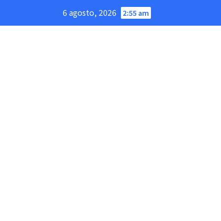
Saltar
6 agosto, 2026
2:55 am
al
contenido