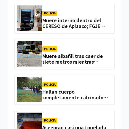
POLICIA
Muere interno dentro del
CERESO de Apizaco; FGJE
investiga el caso
POLICIA
Muere albañil tras caer de
siete metros mientras
trabajaba en una vivienda
de Zacatelco
POLICIA
Hallan cuerpo
completamente calcinado
en terrenos de labor de
Huactzinco
POLICIA
Aseguran casi una tonelada