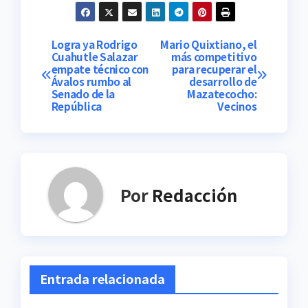
municipal interina.
También se
amonesto a
Navegación
Logra ya Rodrigo
Mario Quixtiano, el
autoridades de los
Cuahutle Salazar
más competitivo
ayuntamientos
empate técnico con
para recuperar el
de
de…
Ávalos rumbo al
desarrollo de
Senado de la
Mazatecocho:
entradas
República
Vecinos
Por
Redacción
Entrada relacionada