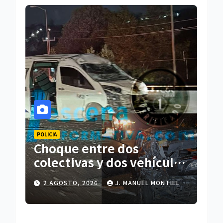
POLICIA
Choque entre dos
colectivas y dos vehículos
deja cinco personas
2 AGOSTO, 2026
J. MANUEL MONTIEL
lesionadas en Atlihuetzia