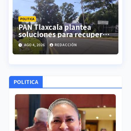
POLITICA
PAN Tlaxcala plantea
soluciones para recuperar
una educación de calidad
AGO 4, 2026
REDACCIÓN
POLITICA