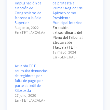
impugnación de
de protesta al
elección de
Primer Regidor de
Congresistas de
Apizaco como
Morena a la Sala
Presidente
Superior
Municipal Interino
3 agosto, 2022
En sesión
En «TETLAXCALA»
extraordinaria del
Pleno del Tribunal
Electoral de
Tlaxcala (TET)
celebrada este 17
18 mayo, 2024
de mayo, por
En «GENERAL»
unanimidad de
Acuerda TET
votos se determinó
acumular denuncias
que en
de regidores por
cumplimiento a la
falta de pago por
Ley, el Primer
parte del edil de
Regidor del
Xiloxoxtla
ayuntamiento de
27 julio, 2020
Apizaco, debe
En «TETLAXCALA»
asumir la
presidencia