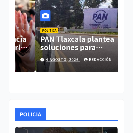
POLITICA
POLI
ia
PAN Tlaxcala plantea
PA
la
soluciones para
so
recuperar una educación
re
4 AGOSTO, 2026
REDACCIÓN
3
ia
de calidad
de
POLICIA