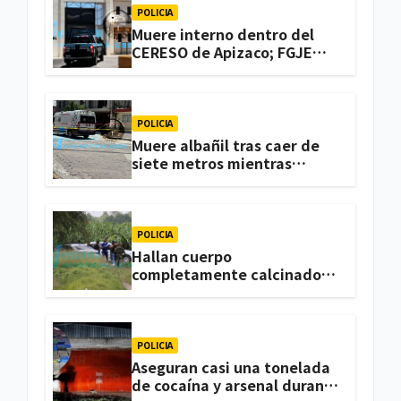
POLICIA
Muere interno dentro del
CERESO de Apizaco; FGJE
investiga el caso
POLICIA
Muere albañil tras caer de
siete metros mientras
trabajaba en una vivienda
de Zacatelco
POLICIA
Hallan cuerpo
completamente calcinado
en terrenos de labor de
Huactzinco
POLICIA
Aseguran casi una tonelada
de cocaína y arsenal durante