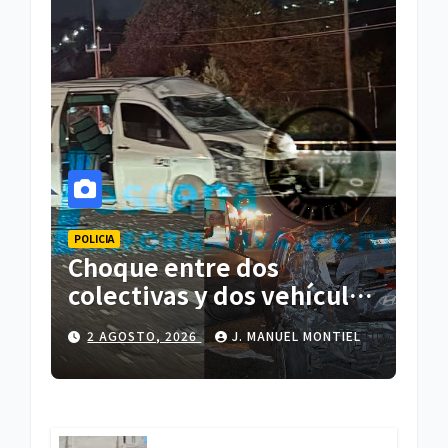
POLICIA
Choque entre dos
colectivas y dos vehículos
deja cinco personas
2 AGOSTO, 2026
J. MANUEL MONTIEL
lesionadas en Atlihuetzia