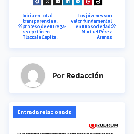
Navegación
Inicia en total
Los jóvenes son
transparencia el
valor fundamental
proceso de entrega-
en una sociedad:
de
recepción en
Maribel Pérez
Tlaxcala Capital
Arenas
entradas
Por
Redacción
Entrada relacionada