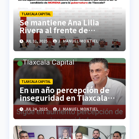
TLAXCALA CAPITAL
Se mantiene Ana Lilia
Rivera al frente de
preferencias rumbo a
JUL 31, 2025
J. MANUEL MONTIEL
elecciones del 2027:
Rubrum
TLAXCALA CAPITAL
En un año percepción de
inseguridad en Tlaxcala
capital aumentó 10%:
JUL 24, 2025
J. MANUEL MONTIEL
ENSID-Inegi