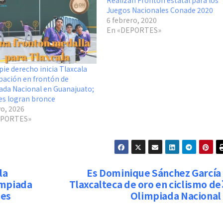
Realizan Frontón estatal para los
Juegos Nacionales Conade 2020
6 febrero, 2020
En «DEPORTES»
pie derecho inicia Tlaxcala
ipación en frontón de
ada Nacional en Guanajuato;
les logran bronce
o, 2026
EPORTES»
la
Es Dominique Sánchez García
impiada
Tlaxcalteca de oro en ciclismo de
les
Olimpiada Nacional