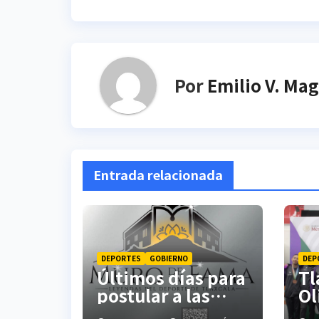
Por
Emilio V. Ma
Entrada relacionada
DEPORTES
GOBIERNO
DEP
Últimos días para
Tl
postular a las
Ol
Leyendas del
Na