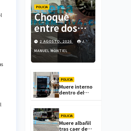
POLICIA
Choque
l
entre dos
colectivas y
2 AGOSTO, 2026
J.
dos
MANUEL MONTIEL
vehículos
as
deja cinco
personas
POLICIA
Muere interno
lesionadas
dentro del
CERESO de
en
Apizaco; FGJE
l
investiga el
Atlihuetzia
caso
POLICIA
Muere albañil
tras caer de