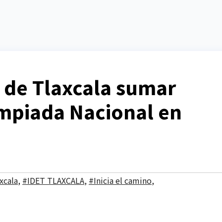
 de Tlaxcala sumar
mpiada Nacional en
xcala
,
#IDET TLAXCALA
,
#Inicia el camino
,
POLITICA
POLITICA
Lidera Ana
Ana 
Lilia Rivera
Riv