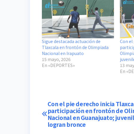
Sigue destacada actuación de
Con el 
Tlaxcala en frontón de Olimpiada
partic
Nacional en Irapuato
Olimpi
15 mayo, 2026
juveni
En «DEPORTES»
13 may
En «D
Navegación
Con el pie derecho inicia Tlaxca
participación en frontón de Ol
de
Nacional en Guanajuato; juveni
logran bronce
entradas