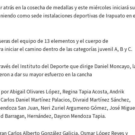
r atrás en la cosecha de medallas y este miércoles iniciará su
eniendo como sede instalaciones deportivas de Irapuato en e
freseras del equipo de 13 elementos y el cuerpo de
 iniciar el camino dentro de las categorías juvenil A, B y C.
ravés del Instituto del Deporte que dirige Daniel Moncayo, l
ron a dar su mayor esfuerzo en la cancha
por Abigail Olivares López, Regina Tapia Acosta, Andrik
Carlos Daniel Martínez Palacios, Divraid Martínez Sánchez,
 Mendoza San Juan, Neri Zuriel Argumeno Gómez, José Migue
vid Barragan, Hernández, Dayron Mendoza Tapia.
gran Carlos Alberto González Galicia, Osmar López Reyes y