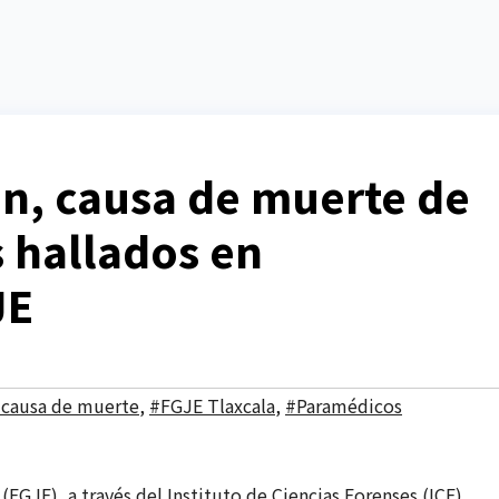
n, causa de muerte de
 hallados en
JE
causa de muerte
,
#FGJE Tlaxcala
,
#Paramédicos
POLITICA
Lidera 
Lilia Ri
 (FGJE), a través del Instituto de Ciencias Forenses (ICF),