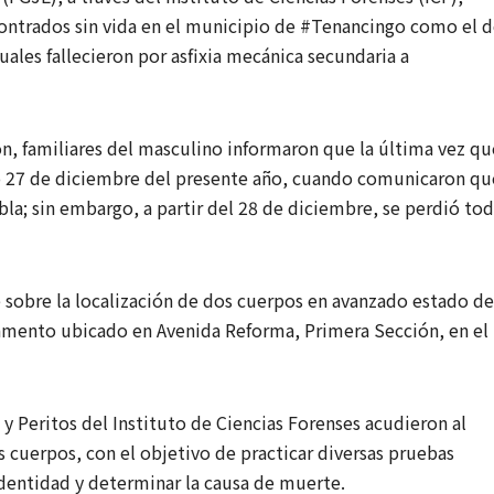
contrados sin vida en el municipio de #Tenancingo como el 
las
4 AGOSTO, 20
cuales fallecieron por asfixia mecánica secundaria a
prefere
REDACCIÓN
de Mor
ón, familiares del masculino informaron que la última vez qu
en Tlax
do 27 de diciembre del presente año, cuando comunicaron qu
según
ebla; sin embargo, a partir del 28 de diciembre, se perdió to
encuest
IQ
 sobre la localización de dos cuerpos en avanzado estado de
Comuni
amento ubicado en Avenida Reforma, Primera Sección, en el
ón
 y Peritos del Instituto de Ciencias Forenses acudieron al
os cuerpos, con el objetivo de practicar diversas pruebas
identidad y determinar la causa de muerte.