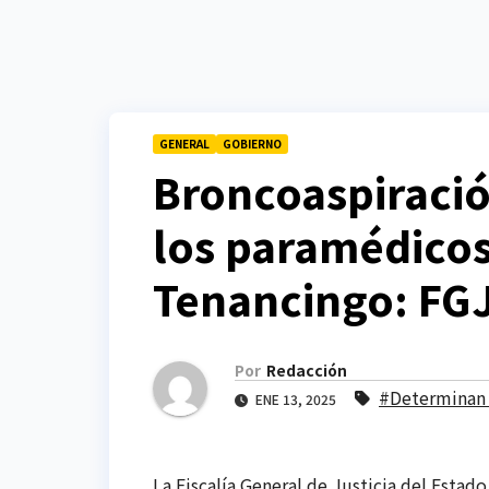
GENERAL
GOBIERNO
Broncoaspiració
los paramédicos
Tenancingo: FG
Por
Redacción
#Determinan 
ENE 13, 2025
La Fiscalía General de Justicia del Estado