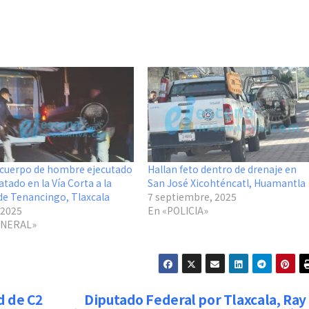
 cuerpo de hombre ejecutado
Hallan feto dentro de drenaje en
tado en la Vía Corta a la
San José Xicohténcatl, Huamantla
 de Tenancingo, Tlaxcala
7 septiembre, 2025
, 2025
En «POLICIA»
ENERAL»
d de C2
Diputado Federal por Tlaxcala, Ray