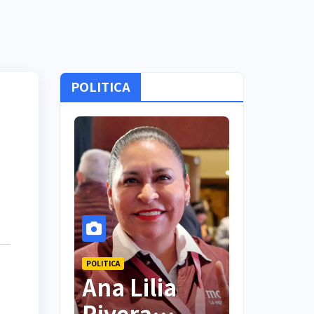
POLITICA
POLITICA
POLITICA
Ana
Ana Lilia
PAN
vera
Rivera
Tlaxcal