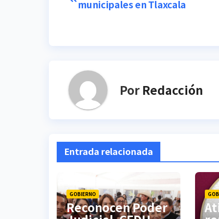
municipales en Tlaxcala
de
entradas
Por
Redacción
Entrada relacionada
GOBIERNO
GOB
Reconocen Poder
At