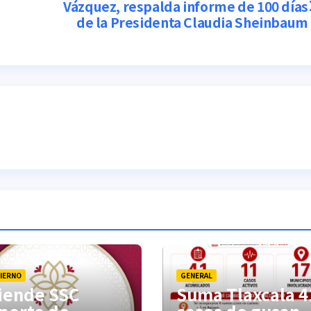
Vázquez, respalda informe de 100 días
de la Presidenta Claudia Sheinbaum
IERNO
GENERAL
iende SSC
Suma Tlaxcala 4