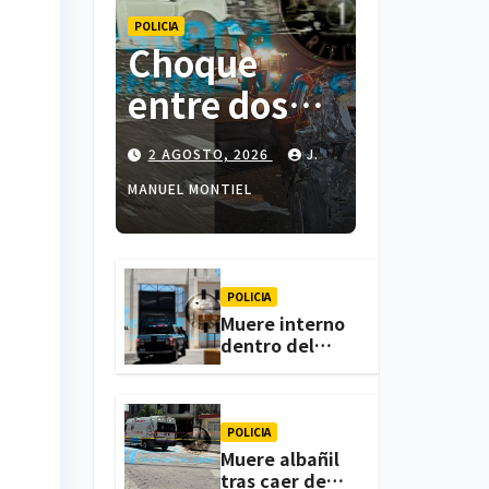
POLICIA
Choque
entre dos
colectivas y
2 AGOSTO, 2026
J.
dos
MANUEL MONTIEL
vehículos
deja cinco
personas
POLICIA
Muere interno
lesionadas
dentro del
CERESO de
en
Apizaco; FGJE
investiga el
Atlihuetzia
caso
POLICIA
Muere albañil
tras caer de